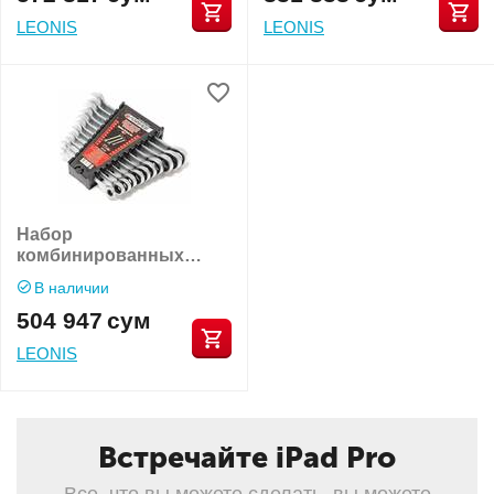
LEONIS
LEONIS
Набор
комбинированных
гаечных ключей
В наличии
трещеточных Forsage
504 947
сум
F-51112
LEONIS
Встречайте iPad Pro