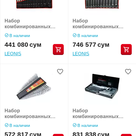
Набор
Набор
комбинированных
комбинированных
гаечных ключей
гаечных ключей
В наличии
В наличии
Forsage F-5141
ForceKraft FK-5261P36
441 080
сум
746 577
сум
LEONIS
LEONIS
Набор
Набор
комбинированных
комбинированных
гаечных ключей
гаечных ключей
В наличии
В наличии
KingTool KT-3026MP
трещеточных
572 817
сум
831 838
сум
RockForce RF-51310