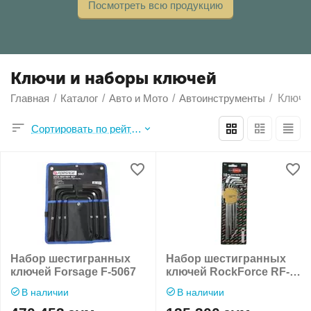
Посмотреть всю продукцию
Ключи и наборы ключей
Главная
/
Каталог
/
Авто и Мото
/
Автоинструменты
/
Ключи
Сортировать по рейтингу продавца
Набор шестигранных
Набор шестигранных
ключей Forsage F-5067
ключей RockForce RF-
5102XL
В наличии
В наличии