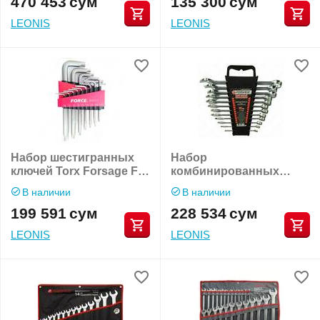
470 453
сум
135 300
сум
LEONIS
LEONIS
Набор шестигранных
Набор
ключей Torx Forsage F-
комбинированных
5151L
гаечных ключей F-
В наличии
В наличии
5121MP
199 591
сум
228 534
сум
LEONIS
LEONIS