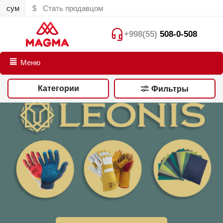
сум
$
Стать продавцом
+998(55)
508-0-508
Меню
Категории
Фильтры