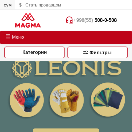
сум
$
Стать продавцом
+998(55)
508-0-508
Меню
Категории
Фильтры