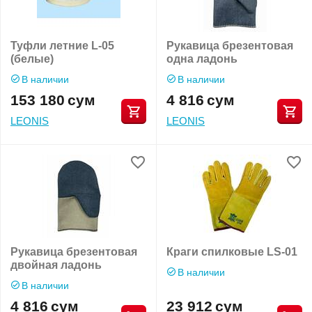
Туфли летние L-05
Рукавица брезентовая
(белые)
одна ладонь
В наличии
В наличии
153 180
сум
4 816
сум
LEONIS
LEONIS
Рукавица брезентовая
Краги спилковые LS-01
двойная ладонь
В наличии
В наличии
4 816
сум
23 912
сум