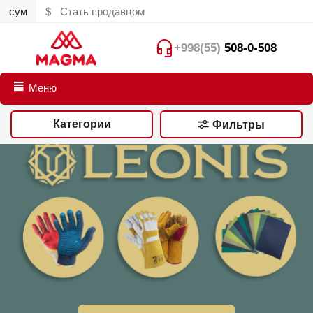
сум
$
Стать продавцом
+998(55)
508-0-508
Меню
Категории
Фильтры