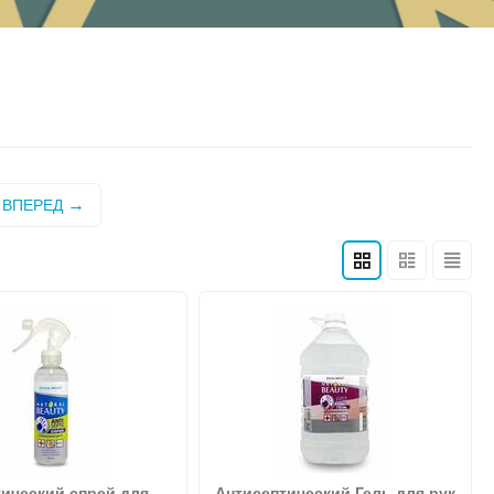
ВПЕРЕД
ический спрей для
Антисептический Гель для рук