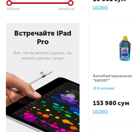
LEONIS
3036
сум
206402
сум
Встречайте iPad
Pro
Все, что вы можете сделать, вы
можете сделать лучше
Антибактериально
"HAYAT"
В наличии
153 980
сум
LEONIS