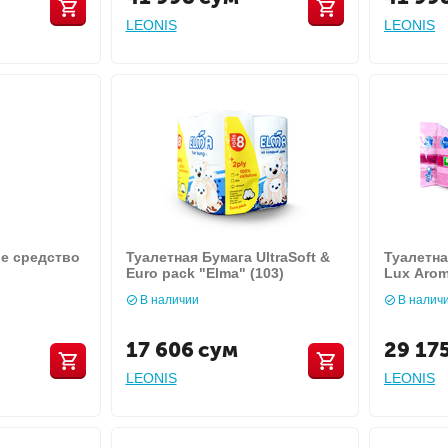
LEONIS
LEONIS
е средство
Туалетная Бумага UltraSoft &
Туалетна
Euro pack "Elma" (103)
Lux Аrоm
В наличии
В налич
17 606
сум
29 17
LEONIS
LEONIS