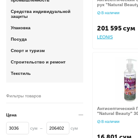
промышленность
рук "Natural Beaut
Средства индивидуальной
В наличии
защиты
201 595
сум
Упаковка
LEONIS
Посуда
Спорт и туризм
Строительство и ремонт
Текстиль
Фильтры товаров
Антисептический Г
"Natural Beauty" 3
Цена
В наличии
сум
–
сум
16 801
сум