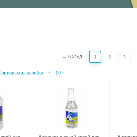
НАЗАД
1
2
3
Сортировать по рейтингу продавца
20
спрей для
Антисептический спрей для
Антисепт