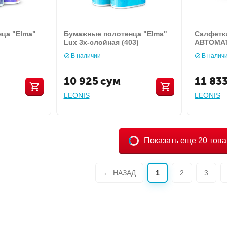
ца "Еlma"
Бумажные полотенца "Elma"
Салфетк
Lux 3х-слойная (403)
АВТОМАТ 
В наличии
В налич
10 925
сум
11 83
LEONIS
LEONIS
Показать еще 20 тов
НАЗАД
1
2
3