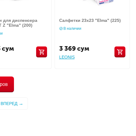
и для диспенсера
Салфетки 23х23 "Elma" (225)
Z "Elma" (200)
В наличии
ии
3
сум
3 369
сум
LEONIS
аров
ВПЕРЕД