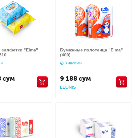
 салфетки "Elma"
Бумажные полотенца "Elma"
510
(400)
ии
В наличии
8
сум
9 188
сум
LEONIS