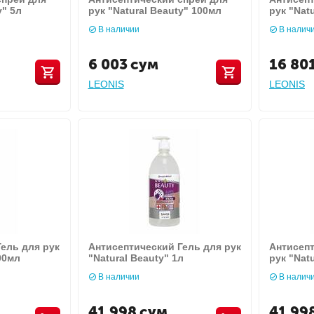
y" 5л
рук "Natural Beauty" 100мл
рук "Nat
В наличии
В налич
6 003
сум
16 80
LEONIS
LEONIS
ель для рук
Антисептический Гель для рук
Антисепт
00мл
"Natural Beauty" 1л
рук "Nat
В наличии
В налич
41 998
сум
41 99