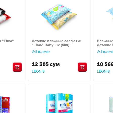
 "Elma"
Детские влажные салфетки
Влажные
"Elma" Baby lux (509)
Детские 
В наличии
В налич
12 305
сум
10 56
LEONIS
LEONIS