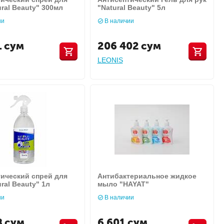
ural Beauty" 300мл
"Natural Beauty" 5л
ии
В наличии
1
сум
206 402
сум
LEONIS
ический спрей для
Антибактериальное жидкое
ural Beauty" 1л
мыло "HAYAT"
ии
В наличии
8
сум
6 601
сум