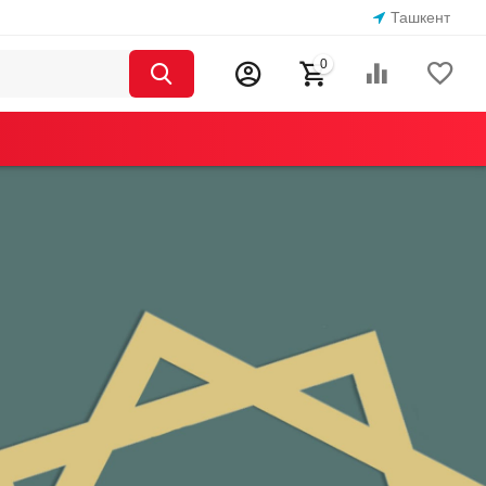
Ташкент
0