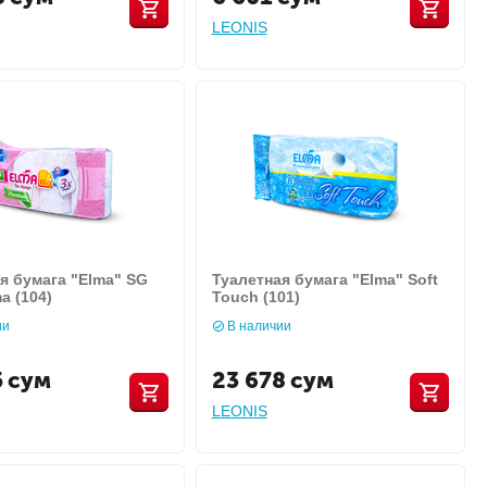
LEONIS
я бумага "Elma" SG
Туалетная бумага "Elma" Soft
а (104)
Touch (101)
ии
В наличии
5
сум
23 678
сум
LEONIS