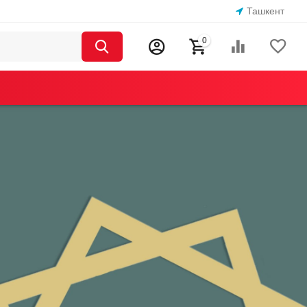
Ташкент
0