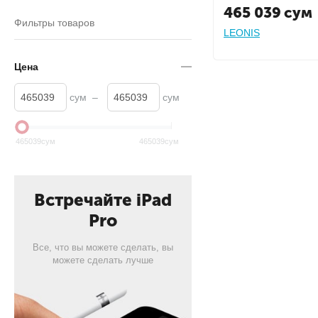
465 039
сум
Фильтры товаров
LEONIS
Цена
сум
–
сум
465039
сум
465039
сум
Встречайте iPad
Pro
Все, что вы можете сделать, вы
можете сделать лучше