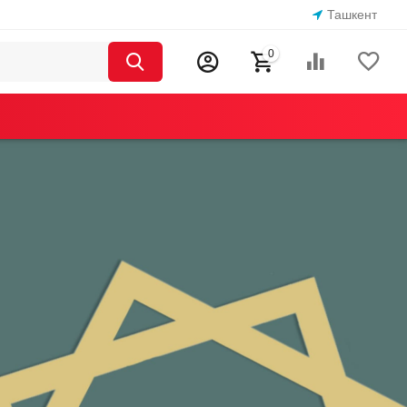
Ташкент
0