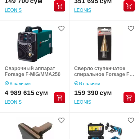
149 700
сум
351 695
сум
LEONIS
LEONIS
Сварочный аппарат
Сверло ступенчатое
Forsage F-MIG/MMA250
спиральное Forsage F-
44740S
В наличии
В наличии
4 989 615
сум
159 390
сум
LEONIS
LEONIS