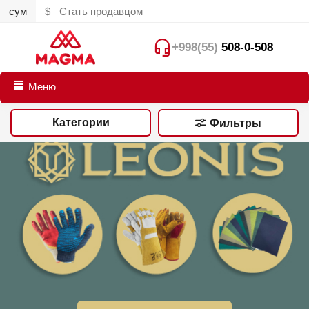
сум
$
Стать продавцом
+998(55)
508-0-508
Меню
Категории
Фильтры