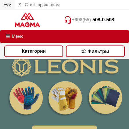
сум
$
Стать продавцом
+998(55)
508-0-508
Меню
Категории
Фильтры