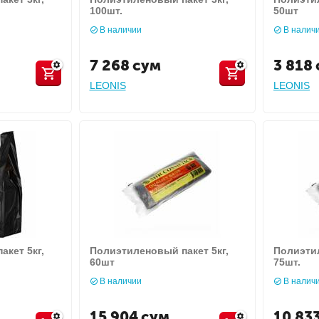
100шт.
50шт
В наличии
В налич
7 268
сум
3 818
LEONIS
LEONIS
кет 5кг,
Полиэтиленовый пакет 5кг,
Полиэтил
60шт
75шт.
В наличии
В налич
15 904
сум
10 83