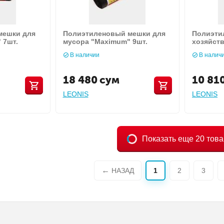
мешки для
Полиэтиленовый мешки для
Полиэти
 7шт.
мусора "Maximum" 9шт.
хозяйст
"Maximu
В наличии
В налич
18 480
сум
10 81
LEONIS
LEONIS
Показать еще 20 тов
НАЗАД
1
2
3