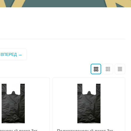
ВПЕРЕД
еновый пакет 3кг,
Полиэтиленовый пакет 3кг,