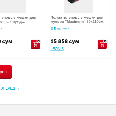
леновые мешки для
Полиэтиленовые мешки для
венных нужд
мусора "Maximum" 80х110см.
m" 75х100см.
ии
В наличии
0
сум
15 858
сум
LEONIS
аров
ВПЕРЕД