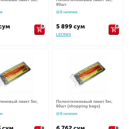
80шт.
ии
В наличии
сум
5 899
сум
LEONIS
еновый пакет 5кг,
Полиэтиленовый пакет 5кг,
60шт (shopping bags)
ии
В наличии
3
сум
6 762
сум