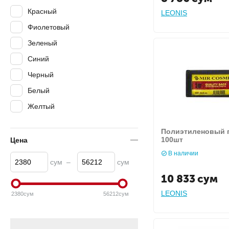
Красный
LEONIS
80 х 110см
Фиолетовый
Зеленый
Синий
Черный
Белый
Желтый
Полиэтиленовый па
100шт
Цена
В наличии
сум
–
сум
10 833
сум
LEONIS
2380
сум
56212
сум