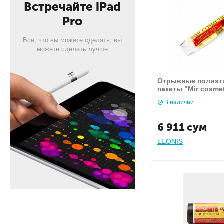
Встречайте iPad
Pro
Все, что вы можете сделать, вы
можете сделать лучше
Отрывные полиэт
пакеты "Mir cosmet
regular.
В наличии
6 911
сум
LEONIS