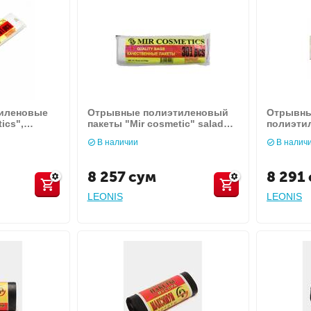
иленовые
Отрывные полиэтиленовый
Отрывны
ics",
пакеты "Mir cosmetic" salad
полиэтил
bags.
cosmetics
В наличии
В налич
8 257
сум
8 291
LEONIS
LEONIS