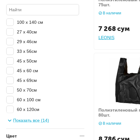
75шт.
В наличии
100 х 140 см
7 268
сум
27 х 40см
LEONIS
29 х 46см
33 х 56см
45 х 50см
45 х 60 см
45 х 69см
50 х 70см
60 х 100 см
60 х 120см
Полиэтиленовый па
80шт.
60 х 90см
Показать все (14)
В наличии
75 х 100см
Цвет
8 786
сум
75 х 120см