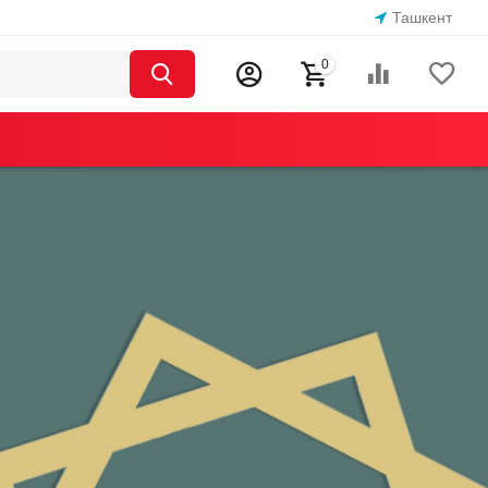
Ташкент
0