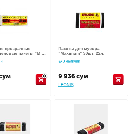
е прозрачные
Пакеты для мусора
еновые пакеты "Mir
"Maximum" 30шт, 22л.
" regular.
ии
В наличии
сум
9 936
сум
LEONIS