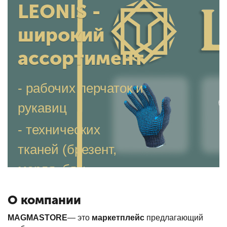
LEONIS -
широкий
ассортимент
- рабочих перчаток и
рукавиц
- технических
тканей (брезент,
марля, бязь,
нетканое полотно)
О компании
- бытовой химии
MAGMASTORE
— это
маркетплейс
предлагающий