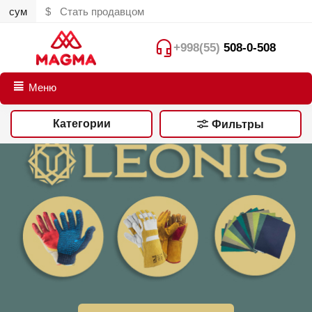
сум
$
Стать продавцом
+998(55)
508-0-508
Меню
Категории
Фильтры