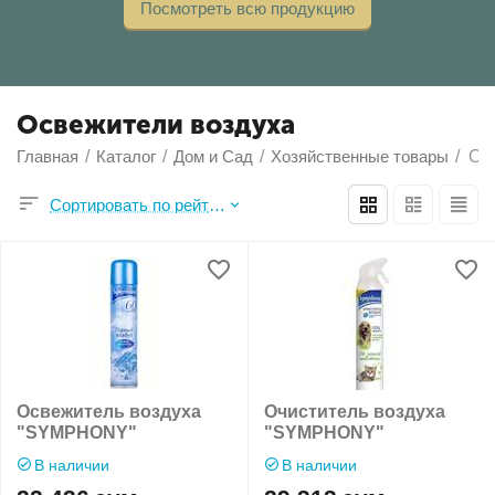
Посмотреть всю продукцию
Освежители воздуха
Главная
/
Каталог
/
Дом и Сад
/
Хозяйственные товары
/
Ос
Сортировать по рейтингу продавца
Освежитель воздуха
Очиститель воздуха
"SYMPHONY"
"SYMPHONY"
В наличии
В наличии