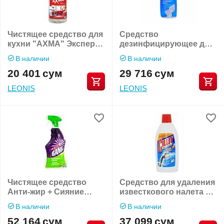
Чистящее средство для
Средство
кухни "AXMA" Эксперт
дезинфицирующее для
для кухни анти-жир 1кг
туалета "Cillit Bang"
В наличии
В наличии
20 401
сум
29 716
сум
LEONIS
LEONIS
Чистящее средство
Средство для удаления
Анти-жир + Cияние
известкового налета и
"CILLIT BANG Trigger"
ржавчины "CILLIT
В наличии
В наличии
Trigger"
52 164
сум
37 099
сум