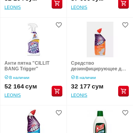
LEONIS
LEONIS
Анти пятна "CILLIT
Средство
BANG Trigger"
дезинфицирующее для
туалета Анти-
В наличии
В наличии
налет+Блеск "CILLIT
52 164
сум
32 177
сум
BANG"
LEONIS
LEONIS