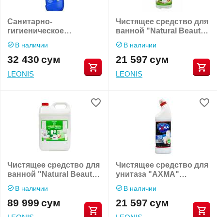
Санитарно-
Чистящее средство для
гигиеническое
ванной "Natural Beauty"
средство "Мистер Кряк
Эксперт для ванной 1кг
В наличии
В наличии
ДВОЙНОЙ ЭФФЕКТ"
32 430
сум
21 597
сум
LEONIS
LEONIS
Чистящее средство для
Чистящее средство для
ванной "Natural Beauty"
унитаза "AXMA"
Эксперт для ванной 5кг
Maxiclean 1кг
В наличии
В наличии
89 999
сум
21 597
сум