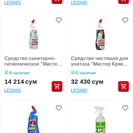
LEONIS
LEONIS
Средство санитарно-
Средство чистящее для
гигиеническое "Мистер
унитаза "Мистер Кряк
Кряк налет и ржавчина"
интенсивный"
В наличии
В наличии
14 214
сум
32 430
сум
LEONIS
LEONIS