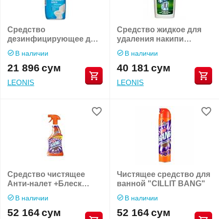
Средство
Средство жидкое для
дезинфицирующее для
удаления накипи
туалета Анти-налет +
"CILLIT"
В наличии
В наличии
Блеск "CILLIT BANG"
21 896
сум
40 181
сум
LEONIS
LEONIS
Средство чистящее
Чистящее средство для
Анти-налет +Блеск
ванной "CILLIT BANG"
"CILLIT BANG"
В наличии
В наличии
52 164
сум
52 164
сум