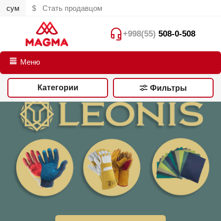
сум
$
Стать продавцом
+998(55)
508-0-508
Меню
Категории
Фильтры