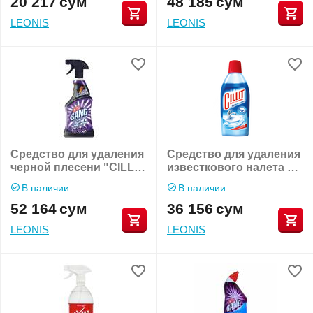
20 217
сум
48 185
сум
LEONIS
LEONIS
Средство для удаления
Средство для удаления
черной плесени "CILLIT
известкового налета и
BANG Trigger"
ржавчины "CILLIT
В наличии
В наличии
BANG"
52 164
сум
36 156
сум
LEONIS
LEONIS