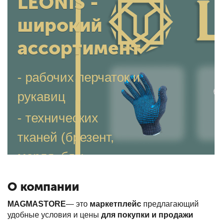
LEONIS -
широкий
ассортимент
- рабочих перчаток и
рукавиц
- технических
тканей (брезент,
марля, бязь,
нетканое полотно)
О компании
- бытовой химии
MAGMASTORE
— это
маркетплейс
предлагающий
удобные условия и цены
для покупки и продажи
- хоз. товаров и