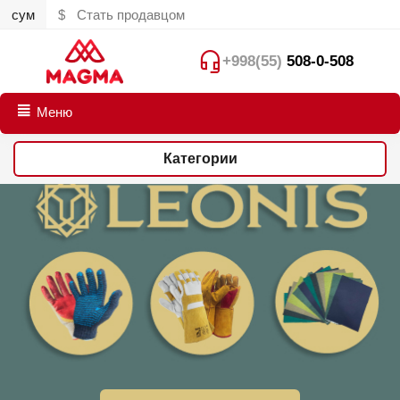
сум
$
Стать продавцом
+998(55)
508-0-508
Меню
Категории